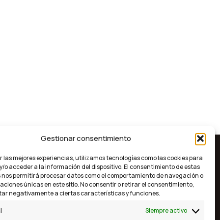
Gestionar consentimiento
r las mejores experiencias, utilizamos tecnologías como las cookies para
No Te Pierdas Nada
/o acceder a la información del dispositivo. El consentimiento de estas
 nos permitirá procesar datos como el comportamiento de navegación o
caciones únicas en este sitio. No consentir o retirar el consentimiento,
ar negativamente a ciertas características y funciones.
Suscríbete al blog
gos
l
Siempre activo