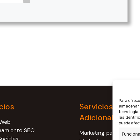
Para ofrece
cios
Servicios
almacenar y
tecnologías
Adicionales
las identifi
 Web
puede afect
onamiento SEO
Marketing para psicólo
Funciona
ociales