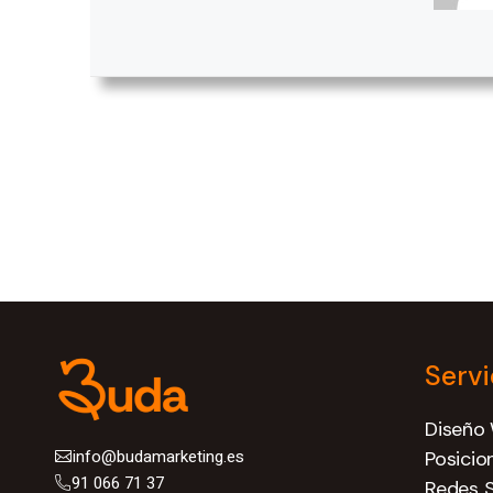
Servi
Diseño
info@budamarketing.es
Posici
91 066 71 37
Redes S