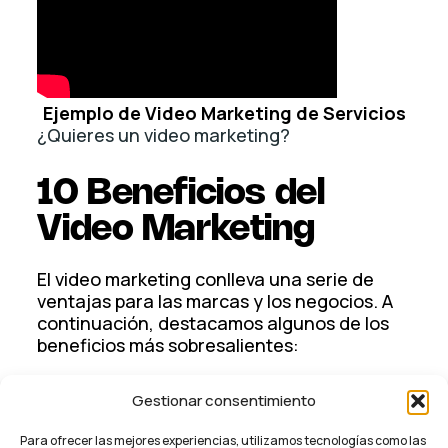
Ejemplo de Video Marketing de Servicios
¿Quieres un video marketing?
10 Beneficios del
Video Marketing
El video marketing conlleva una serie de
ventajas para las marcas y los negocios. A
continuación, destacamos algunos de los
beneficios más sobresalientes:
Mayor Visibilidad:
Los videos suelen
Gestionar consentimiento
obtener mejores resultados en los
motores de búsqueda, lo que aumenta
Para ofrecer las mejores experiencias, utilizamos tecnologías como las