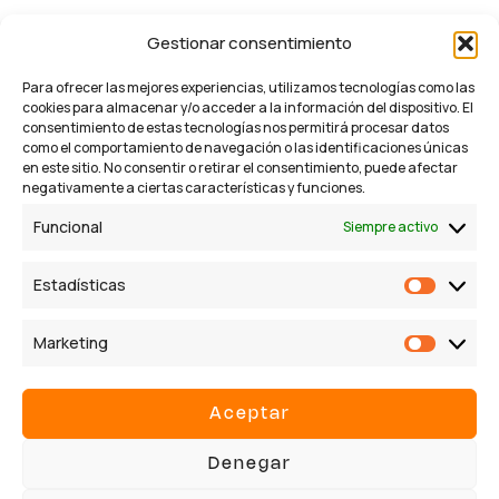
Gestionar consentimiento
Para ofrecer las mejores experiencias, utilizamos tecnologías como las
cookies para almacenar y/o acceder a la información del dispositivo. El
consentimiento de estas tecnologías nos permitirá procesar datos
como el comportamiento de navegación o las identificaciones únicas
en este sitio. No consentir o retirar el consentimiento, puede afectar
negativamente a ciertas características y funciones.
Funcional
Siempre activo
info@budamarketing.es
91 066 71 37
Estadísticas
619 17 37 37
C/ del Alcalde Sainz de Baranda, 55, bajo B –
Marketing
28009, Madrid
Aceptar
Servicios
Denegar