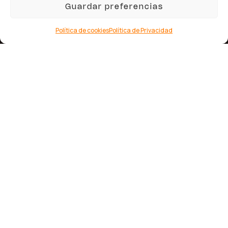
Diseño Web
1
Guardar preferencias
Posicionamiento SEO
Redes Sociales
Política de cookies
Política de Privacidad
Publicidad en Redes
Video Marketing
Publicidad en Google
Servicios Adicionales
Marketing para psicólogos
Marketing para abogados
Marketing para clínicas dentales
No Te Pierdas Nada
Suscríbete al blog